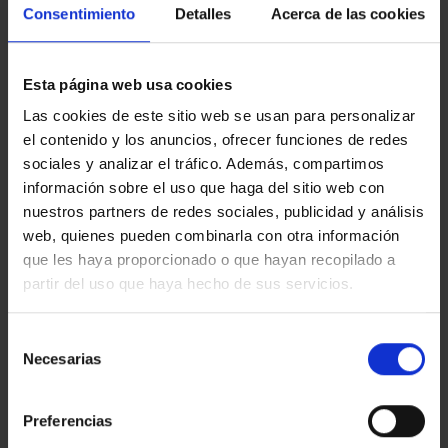
Consentimiento
Detalles
Acerca de las cookies
2 tapas a escoger entre: croquetas, bravas, ensaladilla
rusa y secallona.
Horarios El Fanal:
Viernes de 16.00 a 23.00h. Sábados de 12.00
Esta página web usa cookies
a 23.00h. Domingos de 12.00 a 17.00h.
Las cookies de este sitio web se usan para personalizar
Condiciones de utilización:
el contenido y los anuncios, ofrecer funciones de redes
sociales y analizar el tráfico. Además, compartimos
El precio de la experiencia es para 2 personaa.
La experiencia podrá disfrutarse durante un año desde la
información sobre el uso que haga del sitio web con
fecha de compra.
nuestros partners de redes sociales, publicidad y análisis
Una vez realizada la compra, podrás reservar
web, quienes pueden combinarla con otra información
cómodamente contactando con nuestro equipo en
que les haya proporcionado o que hayan recopilado a
restauracionmb@salleshotels.com o vía telefónica al
partir del uso que haya hecho de sus servicios.
830831083. Estaremos encantados de acompañarte en la
gestión de tu reserva y asegurarnos de que tu
experiencia sea perfecta.
Selección
La experiencia está sujeta a la disponibilidad del hotel.
Necesarias
de
Será necesario presentar la confirmación de compra a la
consentimiento
llegada.
Esta experiencia no admite cancelaciones ni reembolsos.
Preferencias
Iva incluido en el precio