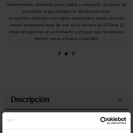
mediterráneo, diseñado para hablar y compartir. Un punto de
encuentro al que siempre te apetecerá volver.
Imagínate saborear unas tapas exquisitas y tomar un buen
vermut en primera línea de mar en la terraza de El Fanal. El
ritual del aperitivo en el momento y el lugar que te mereces.
Vermut, tapas y buena compañía.
Descripción
Incluye:
2 vermuts o refresco o copa de vino