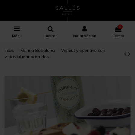
0
Menu
Buscar
Iniciar sesión
Carrito
Inicio
Marina Badalona
Vermut y aperitivo con
vistas al mar para dos
×
×
×
Nombre de la lista de deseos