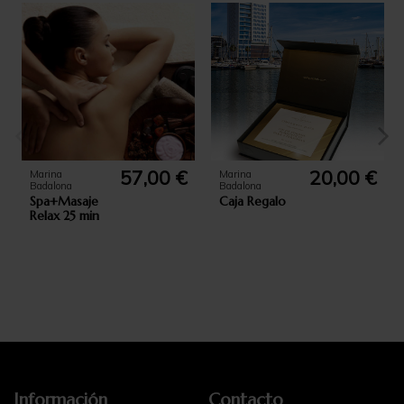
57,00 €
20,00 €
Marina
Marina
Badalona
Badalona
Spa+Masaje
Caja Regalo
Relax 25 min
add_circle_outli
Información
Contacto