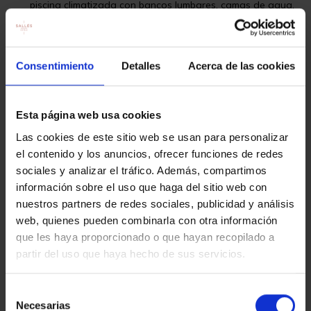
piscina climatizada con bancos lumbares, camas de agua,
cascadas, jacuzzi, duchas de sensaciones, pediluvio,
cueva de hielo, cueva con tumbonas con rayos
infrarrojos, sauna finlandesa y hammam-baño de vapor.
Almuerzo para 1 persona en el Restaurante Aurum.
Consentimiento
Detalles
Acerca de las cookies
Incluye bebidas (aguas minerales, vino blanco y tinto
seleccionado por el Hotel)
Horario Spa: t
odos los días de 10.00 a 14.00h.
Esta página web usa cookies
El hotel pone a su disposición: albornoz, toalla, zapatillas y
Las cookies de este sitio web se usan para personalizar
gorro de baño. Acceso solo adultos.
el contenido y los anuncios, ofrecer funciones de redes
sociales y analizar el tráfico. Además, compartimos
Horario Restaurante Almarí:
todos los días, a
lmuerzos de 13 a
información sobre el uso que haga del sitio web con
15.30 horas
nuestros partners de redes sociales, publicidad y análisis
web, quienes pueden combinarla con otra información
que les haya proporcionado o que hayan recopilado a
Condiciones de utilización:
partir del uso que haya hecho de sus servicios.
El precio de la experiencia es para 1 persona.
La experiencia podrá disfrutarse durante un año desde la
Selección
fecha de compra.
Necesarias
de