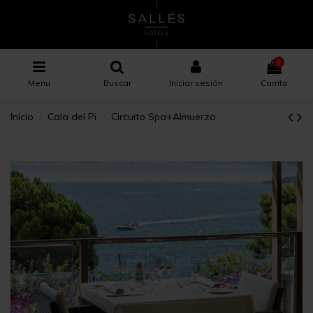
0
Menu
Buscar
Iniciar sesión
Carrito
Inicio
Cala del Pi
Circuito Spa+Almuerzo
×
×
×
Nombre de la lista de deseos