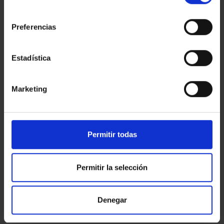
Una vez realizada la compra, podrás reservar
consentimiento
cómodamente contactando con nuestro equipo en
spacpi@salleshotels.com o vía telefónica al 972 652363.
Preferencias
Estaremos encantados de acompañarte en la gestión de
tu reserva y asegurarnos de que tu experiencia sea
perfecta.
Estadística
La experiencia está sujeta a la disponibilidad del hotel.
Será necesario presentar la confirmación de compra a la
llegada.
Marketing
Esta experiencia no admite cancelaciones ni reembolsos.
Iva incluido en el precio
Compra para regalar:
Permitir todas
Realiza primero tu compra, puedes usar tus datos.
Una vez completada, envíanos un correo a
Permitir la selección
tiendaonline@salleshotels.com , indicando el nombre del
destinatario y la referencia de compra compuesta por 9
letras mayúsculas.
Denegar
Te enviaremos el bono regalo en formato PDF.