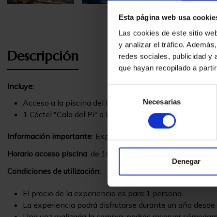
Esta página web usa cookie
Las cookies de este sitio we
y analizar el tráfico. Ademá
Descripción
redes sociales, publicidad y
que hayan recopilado a parti
Incluye:
Selección
Necesarias
Acceso a la piscina del Hotel Cala del Pi, alquiler de t
de
1 Cóctel "Cala del Pi" o bebida refrescante.
consentimiento
Información importante
:
Experiencia válida del 04.05.2026 
Horario acceso piscina
: de 10.00h a 20.00h
Denegar
Condiciones de utilización:
El precio de la experiencia es para 1 persona.
La experiencia podrá disfrutarse durante un año desde
Una vez realizada la compra, podrás reservar cómodam