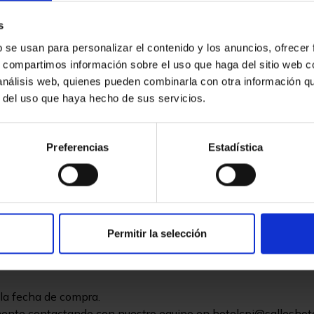
s
b se usan para personalizar el contenido y los anuncios, ofrecer
s, compartimos información sobre el uso que haga del sitio web 
×
 análisis web, quienes pueden combinarla con otra información q
×
r del uso que haya hecho de sus servicios.
×
Nombre de la lista de deseos
Preferencias
Estadística
umbona/cama balinesa y servicio de toalla.
add_circle_o
hasta 31.10.2026 y siempre sujeto a disponibilidad.
Permitir la selección
 la fecha de compra.
ente contactando con nuestro equipo en hotelcpi@salleshote