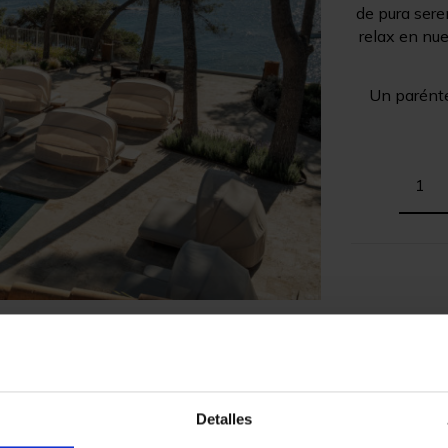
de pura sere
relax en nu
Un parénte
Detalles