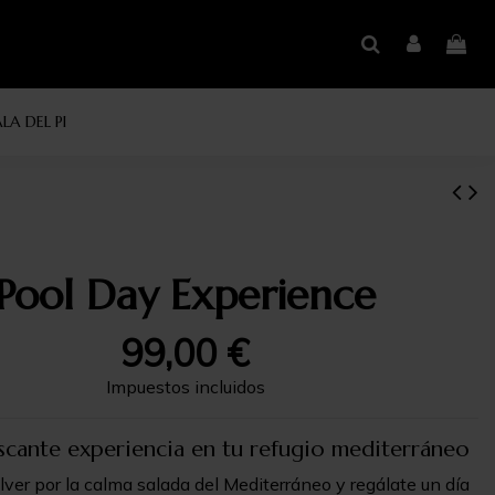
LA DEL PI
Pool Day Experience
99,00 €
Impuestos incluidos
scante experiencia en tu refugio mediterráneo
ver por la calma salada del Mediterráneo y regálate un día