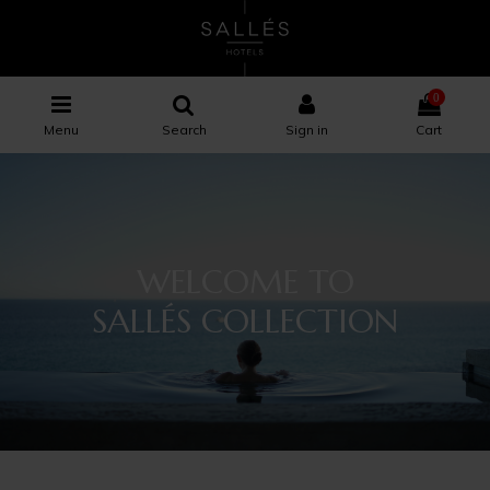
0
Menu
Search
Sign in
Cart
WELCOME TO
SALLÉS COLLECTION
×
×
×
×
Wishlist name