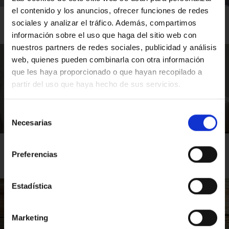
el contenido y los anuncios, ofrecer funciones de redes
€25.00
Marina Badalona
sociales y analizar el tráfico. Además, compartimos
Hotel Marina Badalona: Spa Circuit+Glass of Cava
información sobre el uso que haga del sitio web con
nuestros partners de redes sociales, publicidad y análisis
web, quienes pueden combinarla con otra información
que les haya proporcionado o que hayan recopilado a
partir del uso que haya hecho de sus servicios.
Selección
Necesarias
de
consentimiento
€115.00
Marina Badalona
Hotel Marina Badalona: Spa + Couples Massage in
Preferencias
Double Cabin
Estadística
Marketing