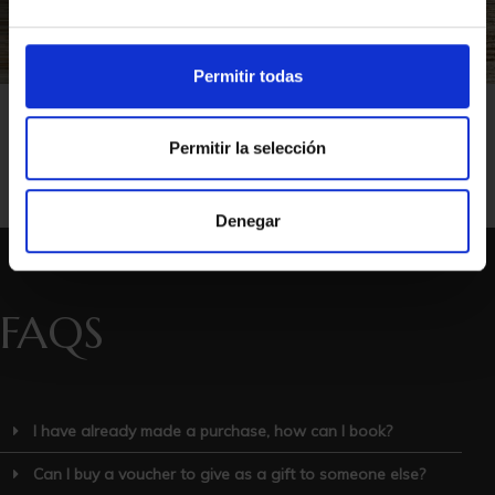
Permitir todas
€42.00
Marina Badalona
Hotel Marina Badalona: Breakfast + Spa
Permitir la selección
Denegar
FAQS
I have already made a purchase, how can I book?
Can I buy a voucher to give as a gift to someone else?