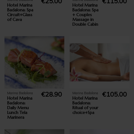
€25.00
€115.00
Hotel Marina
Hotel Marina
Badalona: Spa
Badalona: Spa
Circuit+Glass
+ Couples
of Cava
Massage in
Double Cabin
€28.90
€105.00
Marina Badalona
Marina Badalona
Hotel Marina
Hotel Marina
Badalona:
Badalona:
Daily Menu
Ritual of your
Lunch Tela
choice+Spa
Marinera