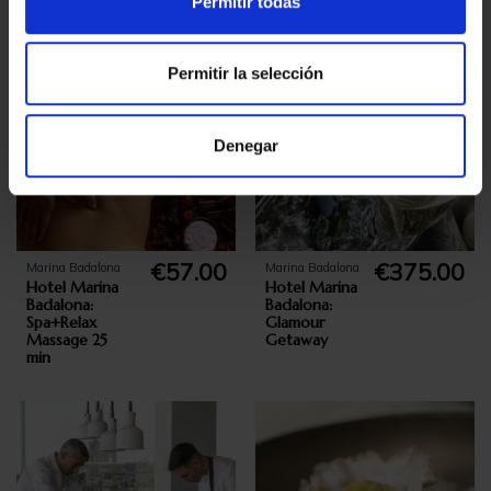
Permitir todas
Room
Permitir la selección
Denegar
€57.00
€375.00
Marina Badalona
Marina Badalona
Hotel Marina
Hotel Marina
Badalona:
Badalona:
Spa+Relax
Glamour
Massage 25
Getaway
min