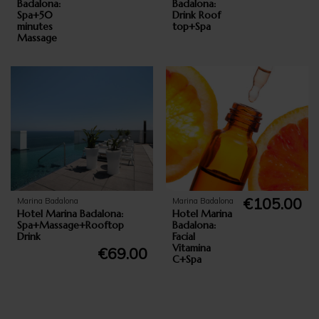
Badalona:
Badalona:
Spa+50
Drink Roof
minutes
top+Spa
Massage
€105.00
Marina Badalona
Marina Badalona
Hotel Marina Badalona:
Hotel Marina
Spa+Massage+Rooftop
Badalona:
Drink
Facial
Vitamina
€69.00
C+Spa
add_circle_outli