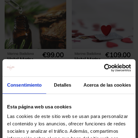
€99.00
€109.00
Marina Badalona
Marina Badalona
Hotel Marina
Hotel Marina
Badalona:
Badalona:
Spa+Massage
Romantic
+Lunch or
Dinner for
Dinner
two
Consentimiento
Detalles
Acerca de las cookies
Esta página web usa cookies
Las cookies de este sitio web se usan para personalizar
el contenido y los anuncios, ofrecer funciones de redes
sociales y analizar el tráfico. Además, compartimos